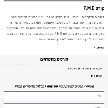
קורס P.M.E
לימודים מתקדמים – קורס P.M.E. הסימן הרשום P.M.E המוענק לבוגרות ובוגרי
הקורס של בית הספר הגבוה לקוסמטיקה ואסתטיקה מתקדמת בניהולה של חוה
זינגבוים, הוא היחיד המעיד על היותך בעל/ת הכשרה המבוססת על הידע המתקדם
ביותר בתחום קוסמטיקה מתקדמת P.M.E. הקורס נבנה מתוך צורך לגשר על הפער
ההולך והגדל בין דרישות המטופל/ת ובין רמת התוצאות
קרא עוד >
קורסים מתקדמים
העשרה רב מערכתית באיכילוב
קורס P.M.E
השאירי פרטים למידע נוסף והרשמה למסלול הלימודים המלא