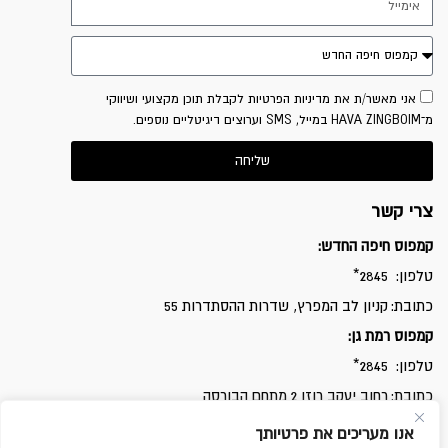
אני מאשר/ת את מדיניות הפרטיות לקבלת תוכן מקצועי ושיווקי
מ־HAVA ZINGBOIM במייל, SMS וערוצים דיגיטליים נוספים.
שליחה
צרי קשר
קמפוס חיפה החדש:
טלפון:
2845*
כתובת:
קניון לב המפרץ, שדרות ההסתדרות 55
קמפוס רמת גן:
טלפון:
2845*
כתובת:
רחוב יעקב רוזן 2 מתחם הבורסה
קמפוס רחובות:
אנו מעריכים את פרטיותך